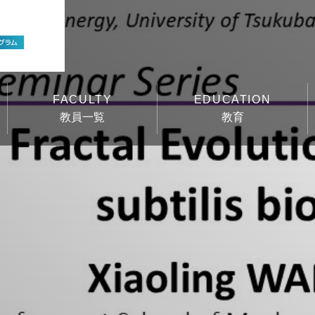
FACULTY
EDUCATION
教員一覧
教育
教員一覧
教育
エネルギー・環境リサー
教育
チグループ
ディザスタ制御リサーチ
グループ
マルチスケール固体材料