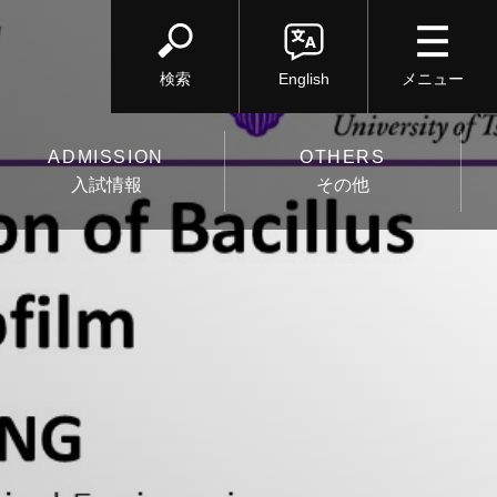
検索
English
ADMISSION
OTHERS
入試情報
その他
入試
その他
入試について
会議室予約
受験生の方へ
システム情報工学研究
群
大学院入試（博士前期課
程）の各科目の出題範囲
工学システム学類