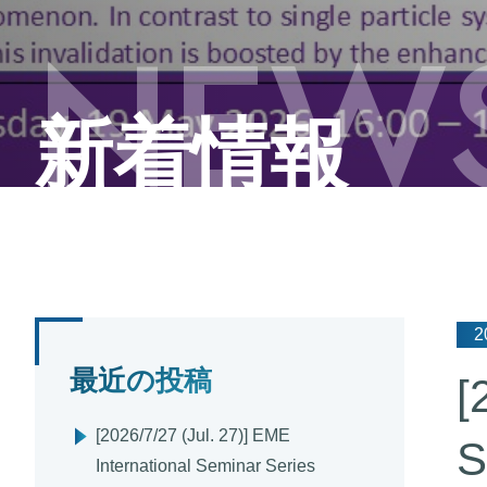
NEW
新着情報
2
最近の投稿
[
[2026/7/27 (Jul. 27)] EME
S
International Seminar Series