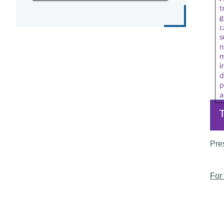
Pre
For