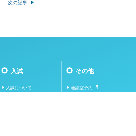
次の記事
入試
その他
入試について
会議室予約
受験生の方へ
システム情報工学研究
群
大学院入試（博士前期課
程）の各科目の出題範囲
工学システム学類
筑波大学