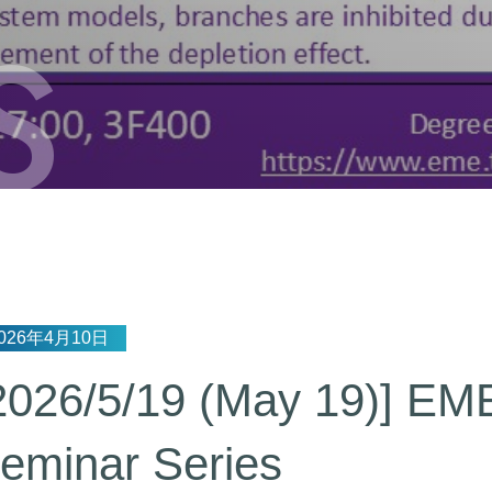
S
026年4月10日
2026/5/19 (May 19)] EME
eminar Series